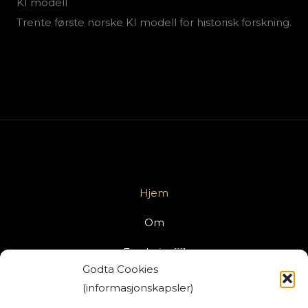
KI modell
Trente første norske KI modell for historisk forskning.
Hjem
Om
Forskning￼
Godta Cookies
Nordiske folk (NoFo)
(informasjonskapsler)