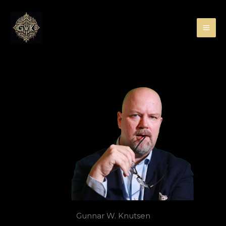
Hopp
rett
til
innholdet
Gunnar W. Knutsen