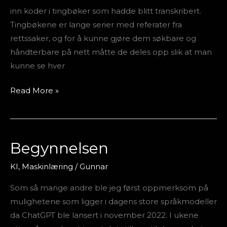
inn koder i tingbøker som hadde blitt transkribert.
Tingbøkene er lange serier med referater fra
rettssaker, og for å kunne gjøre dem søkbare og
håndterbare på nett måtte de deles opp slik at man
kunne se hver
Read More »
Begynnelsen
Begynnelsen
KI
,
Maskinlæring
/
Gunnar
Som så mange andre ble jeg først oppmerksom på
mulighetene som ligger i dagens store språkmodeller
da ChatGPT ble lansert i november 2022. I ukene