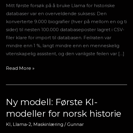
Mitt første forsøk på å bruke Llama for historiske
databaser var en overveldende suksess: Den
konverterte 9.000 biografier (hver på mellom en og ti
sider) til nesten 100.000 databaseposter lagret i CSV-
filer klare for import til databasen. Feilraten var
mindre enn 1 %, langt mindre enn en menneskelig
vitenskapelig assistent, og den vanligste feilen var […]
Read More »
Ny modell: Første KI-
Ny
modell:
modeller for norsk historie
Første
KI-
KI
,
Llama-2
,
Maskinlæring
/
Gunnar
modeller