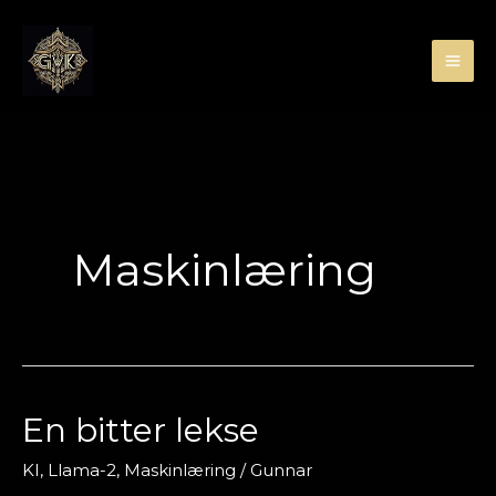
Hopp
rett
til
innholdet
Maskinlæring
En bitter lekse
En
bitter
KI
,
Llama-2
,
Maskinlæring
/
Gunnar
lekse