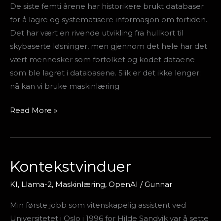
De siste femti årene har historikere brukt databaser
for
for å lagre og systematisere informasjon om fortiden.
norsk
Det har vært en rivende utvikling fra hullkort til
historie
skybaserte løsninger, men gjennom det hele har det
vært mennesker som fortolket og kodet dataene
som ble lagret i databasene. Slik er det ikke lenger:
nå kan vi bruke maskinlæring
Read More »
Kontekstvinduer
Kontekstvinduer
KI
,
Llama-2
,
Maskinlæring
,
OpenAI
/
Gunnar
Min første jobb som vitenskapelig assistent ved
Universitetet i Oslo i 1996 for Hilde Sandvik var å sette