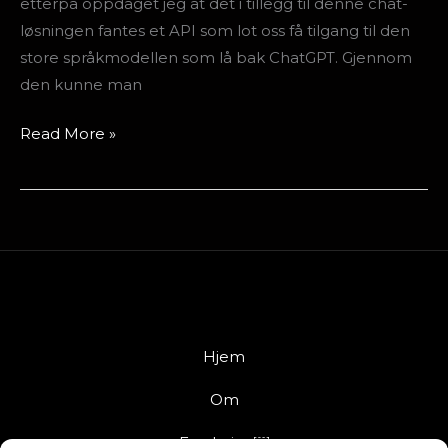
etterpå oppdaget jeg at det i tillegg til denne chat-
løsningen fantes et API som lot oss få tilgang til den
store språkmodellen som lå bak ChatGPT. Gjennom
den kunne man
Read More »
Hjem
Om
Forskning￼