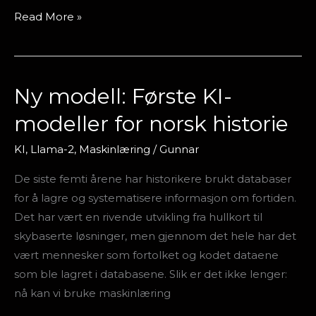
Read More »
Ny modell: Første KI-
Ny
modell:
modeller for norsk historie
Første
KI-
KI
,
Llama-2
,
Maskinlæring
/
Gunnar
modeller
De siste femti årene har historikere brukt databaser
for
for å lagre og systematisere informasjon om fortiden.
norsk
Det har vært en rivende utvikling fra hullkort til
historie
skybaserte løsninger, men gjennom det hele har det
vært mennesker som fortolket og kodet dataene
som ble lagret i databasene. Slik er det ikke lenger:
nå kan vi bruke maskinlæring