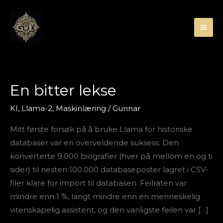
Hopp
rett
til
innholdet
En bitter lekse
En
bitter
KI
,
Llama-2
,
Maskinlæring
/
Gunnar
lekse
Mitt første forsøk på å bruke Llama for historiske
databaser var en overveldende suksess: Den
konverterte 9.000 biografier (hver på mellom en og ti
sider) til nesten 100.000 databaseposter lagret i CSV-
filer klare for import til databasen. Feilraten var
mindre enn 1 %, langt mindre enn en menneskelig
vitenskapelig assistent, og den vanligste feilen var […]