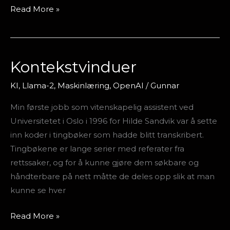
Read More »
Kontekstvinduer
Kontekstvinduer
KI
,
Llama-2
,
Maskinlæring
,
OpenAI
/
Gunnar
Min første jobb som vitenskapelig assistent ved
Universitetet i Oslo i 1996 for Hilde Sandvik var å sette
inn koder i tingbøker som hadde blitt transkribert.
Tingbøkene er lange serier med referater fra
rettssaker, og for å kunne gjøre dem søkbare og
håndterbare på nett måtte de deles opp slik at man
kunne se hver
Read More »